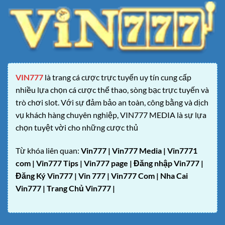
VIN777
là trang cá cược trực tuyến uy tín cung cấp
nhiều lựa chọn cá cược thể thao, sòng bạc trực tuyến và
trò chơi slot. Với sự đảm bảo an toàn, công bằng và dịch
vụ khách hàng chuyên nghiệp, VIN777 MEDIA là sự lựa
chọn tuyệt vời cho những cược thủ
Từ khóa liên quan:
Vin777 | Vin777 Media | Vin7771
com | Vin777 Tips | Vin777 page | Đăng nhập Vin777 |
Đăng Ký Vin777 | Vin 777 | Vin777 Com | Nha Cai
Vin777 | Trang Chủ Vin777 |