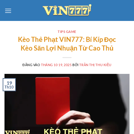
Bỏ
qua
nội
dung
TIPS GAME
Kèo Thẻ Phạt VIN777: Bí Kíp Đọc
Kèo Săn Lợi Nhuận Từ Cao Thủ
ĐĂNG VÀO
THÁNG 10 19, 2025
BỞI
TRẦN THỊ THU KIỀU
19
Th10