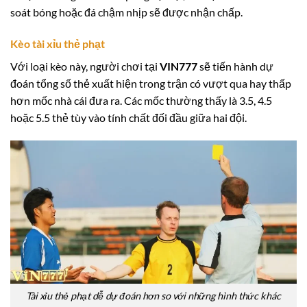
soát bóng hoặc đá chậm nhịp sẽ được nhận chấp.
Kèo tài xỉu thẻ phạt
Với loại kèo này, người chơi tại
VIN777
sẽ tiến hành dự
đoán tổng số thẻ xuất hiện trong trận có vượt qua hay thấp
hơn mốc nhà cái đưa ra. Các mốc thường thấy là 3.5, 4.5
hoặc 5.5 thẻ tùy vào tính chất đối đầu giữa hai đội.
Tài xỉu thẻ phạt dễ dự đoán hơn so với những hình thức khác