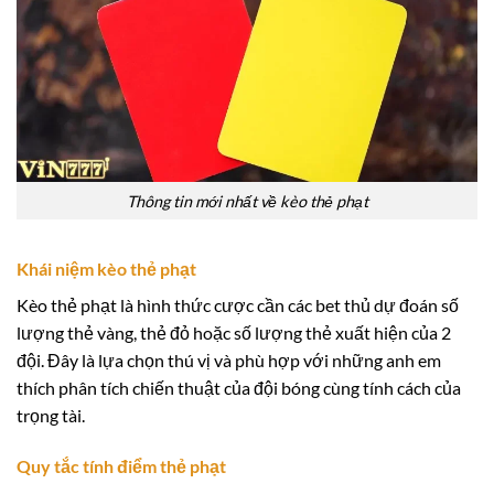
Thông tin mới nhất về kèo thẻ phạt
Khái niệm kèo thẻ phạt
Kèo thẻ phạt là hình thức cược cần các bet thủ dự đoán số
lượng thẻ vàng, thẻ đỏ hoặc số lượng thẻ xuất hiện của 2
đội. Đây là lựa chọn thú vị và phù hợp với những anh em
thích phân tích chiến thuật của đội bóng cùng tính cách của
trọng tài.
Quy tắc tính điểm thẻ phạt