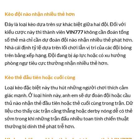
Kèo đội nào nhận nhiều thẻ hơn
Đây là loại kèo dựa trên sự khác biệt giữa hai đội. Đối với
kiểu cược này thì thành viên
VIN777
không cần đoán tổng
số thẻ mà chỉ cần dự đoán đội nào nhận nhiều thẻ phạt hơn.
Nhà cái định tỷ lệ dựa trên lối chơi lẫn vị trí của các đội bóng
trên bảng xếp hạng. Đội đang bị áp lực hoặc có xu hướng
phòng ngự tiêu cực thường nhận nhiều thẻ hơn.
Kèo thẻ đầu tiên hoặc cuối cùng
Loại kèo đặc biệt này thu hút những người chơi thích cảm
giác mạnh. Ở loại hình này, anh em sẽ dự đoán đội hoặc cầu
thủ nào nhận thẻ đầu tiên hoặc thẻ cuối cùng trong trận. Dữ
liệu cho thấy các trận căng thẳng hoặc derby nóng dễ có thẻ
sớm trong khi những trận đấu nhiều toan tính chiến thuật
thường bị dính thẻ phạt trễ hơn.