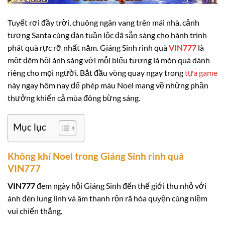
Tuyết rơi đầy trời, chuông ngân vang trên mái nhà, cảnh
tượng Santa cùng đàn tuần lộc đã sẵn sàng cho hành trình
phát quà rực rỡ nhất năm. Giáng Sinh rinh quà
VIN777
là
một đêm hội ánh sáng với mỗi biểu tượng là món quà dành
riêng cho mọi người. Bắt đầu vòng quay ngay trong
tựa game
này ngay hôm nay để phép màu Noel mang về những phần
thưởng khiến cả mùa đông bừng sáng.
Mục lục
Không khí Noel trong Giáng Sinh rinh quà
VIN777
VIN777
đem ngày hội Giáng Sinh đến thế giới thu nhỏ với
ánh đèn lung linh và âm thanh rộn rã hòa quyện cùng niềm
vui chiến thắng.