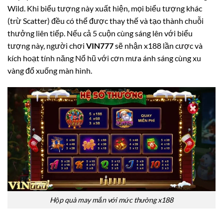
Wild. Khi biểu tượng này xuất hiện, mọi biểu tượng khác
(trừ Scatter) đều có thể được thay thế và tạo thành chuỗi
thưởng liên tiếp. Nếu cả 5 cuộn cùng sáng lên với biểu
tượng này, người chơi
VIN777
sẽ nhận x188 lần cược và
kích hoạt tính năng Nổ hũ với cơn mưa ánh sáng cùng xu
vàng đổ xuống màn hình.
Hộp quà may mắn với mức thưởng x188