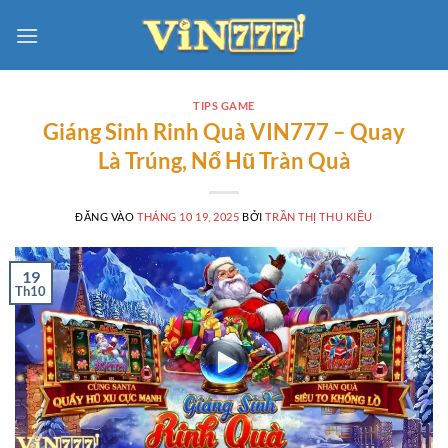
Bỏ
qua
nội
dung
TIPS GAME
Giáng Sinh Rinh Quà VIN777 – Quay
Là Trúng, Nổ Hũ Tràn Quà
ĐĂNG VÀO
THÁNG 10 19, 2025
BỞI
TRẦN THỊ THU KIỀU
19
Th10