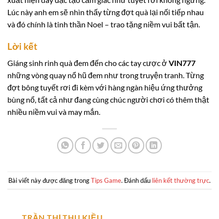
Lúc này anh em sẽ nhìn thấy từng đợt quà lại nối tiếp nhau
và đó chính là tinh thần Noel – trao tặng niềm vui bất tận.
Lời kết
Giáng sinh rinh quà đem đến cho các tay cược ở
VIN777
những vòng quay nổ hũ đem như trong truyện tranh. Từng
đợt bông tuyết rơi đi kèm với hàng ngàn hiệu ứng thưởng
bùng nổ, tất cả như đang cùng chúc người chơi có thêm thật
nhiều niềm vui và may mắn.
Bài viết này được đăng trong
Tips Game
. Đánh dấu
liên kết thường trực
.
TRẦN THỊ THU KIỀU