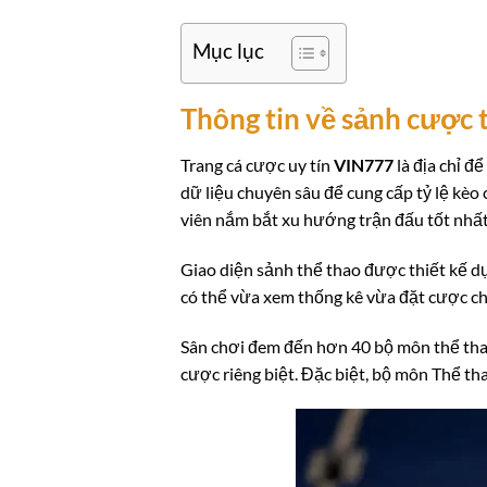
Mục lục
Thông tin về sảnh cược 
Trang cá cược uy tín
VIN777
là địa chỉ đ
dữ liệu chuyên sâu để cung cấp tỷ lệ kèo
viên nắm bắt xu hướng trận đấu tốt nhất
Giao diện sảnh thể thao được thiết kế dự
có thể vừa xem thống kê vừa đặt cược ch
Sân chơi đem đến hơn 40 bộ môn thể thao
cược riêng biệt. Đặc biệt, bộ môn Thể th