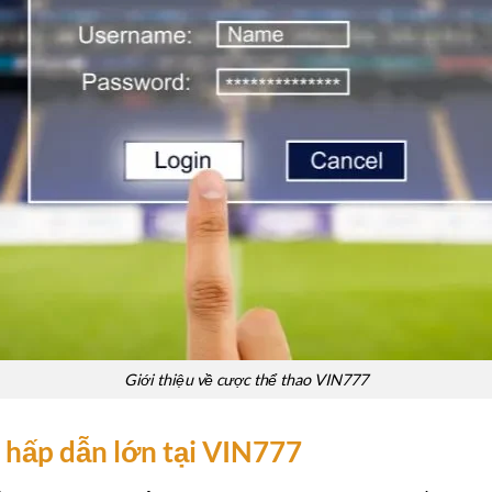
Giới thiệu về cược thể thao VIN777
 hấp dẫn lớn tại VIN777