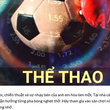
c, chiến thuật và sự nhạy bén của anh em hòa làm một. Tại nhà c
tận hưởng từng pha bóng nghẹt thở. Hãy tham gia vào sân chơi n
áng nhớ.