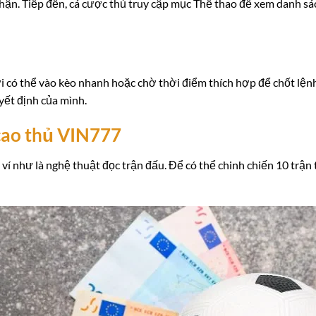
hận. Tiếp đến, cá cược thủ truy cập mục Thể thao để xem danh sác
ời có thể vào kèo nhanh hoặc chờ thời điểm thích hợp để chốt lện
yết định của mình.
 cao thủ VIN777
ví như là nghệ thuật đọc trận đấu. Để có thể chinh chiến 10 trận 