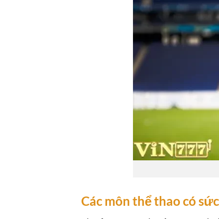
Các môn thể thao có sức