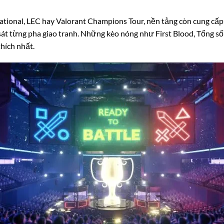
ational, LEC hay Valorant Champions Tour, nền tảng còn cung cấp 
 sát từng pha giao tranh. Những kèo nóng như First Blood, Tổng 
hích nhất.