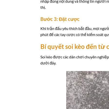
nhập đúng nội dung và thông tin người n
thị.
Bước 3: Đặt cược
Khi trận đấu yêu thích bắt đầu, mọi ngư
phút để các tay cược có thể kiểm soát qu
Bí quyết soi kèo đến từ
Soi kèo được các dân chơi chuyên nghiệp 
dưới đây.