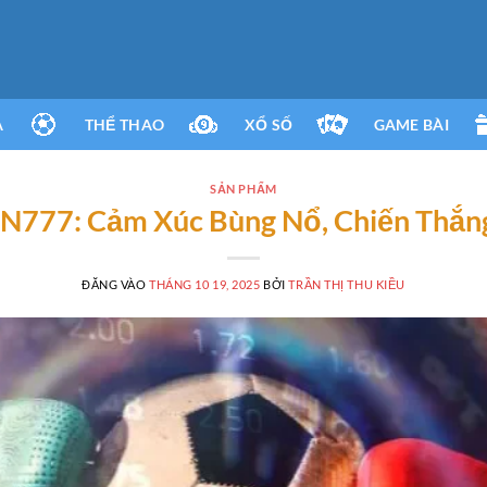
À
THỂ THAO
XỔ SỐ
GAME BÀI
SẢN PHẨM
IN777: Cảm Xúc Bùng Nổ, Chiến Thắn
ĐĂNG VÀO
THÁNG 10 19, 2025
BỞI
TRẦN THỊ THU KIỀU