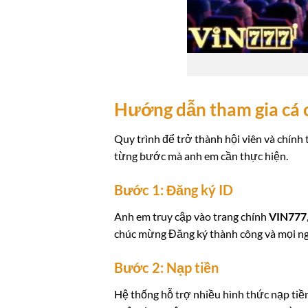
Hướng dẫn tham gia cá 
Quy trình để trở thành hội viên và chín
từng bước mà anh em cần thực hiện.
Bước 1: Đăng ký ID
Anh em truy cập vào trang chính
VIN777
chúc mừng Đăng ký thành công và mọi ng
Bước 2: Nạp tiền
Hệ thống hỗ trợ nhiều hình thức nạp tiền